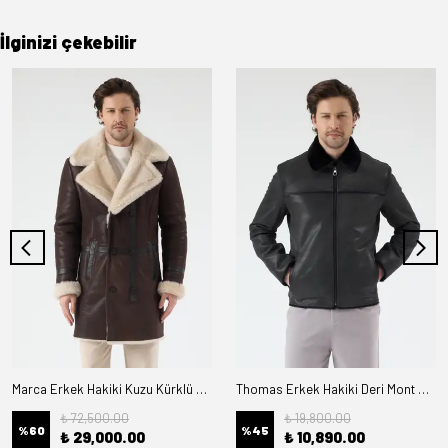
İlginizi çekebilir
Marca Erkek Hakiki Kuzu Kürklü Deri Kaban
Thomas Erkek Hakiki Deri Mont Kürk Astarlı
₺ 72,500.00
₺ 19,800.00
%
60
%
45
₺ 29,000.00
₺ 10,890.00