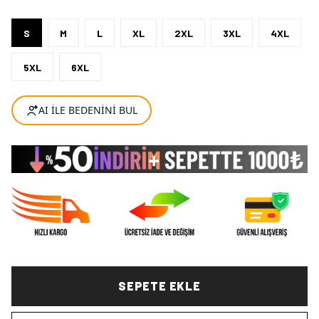
S
M
L
XL
2XL
3XL
4XL
5XL
6XL
SEPETE EKLE