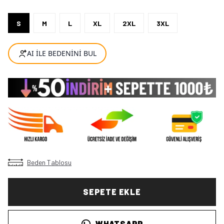
S
M
L
XL
2XL
3XL
Beden Tablosu
SEPETE EKLE
WHATSAPP