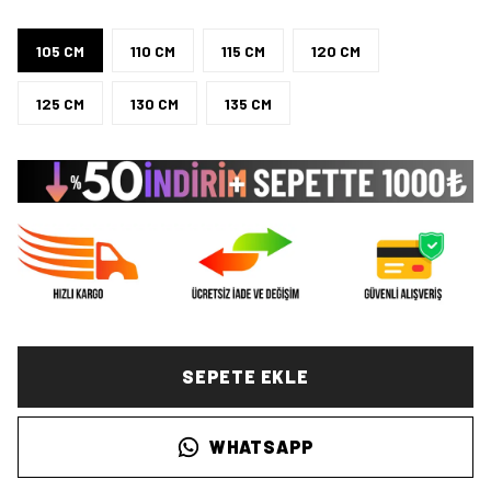
105 CM
110 CM
115 CM
120 CM
125 CM
130 CM
135 CM
SEPETE EKLE
WHATSAPP