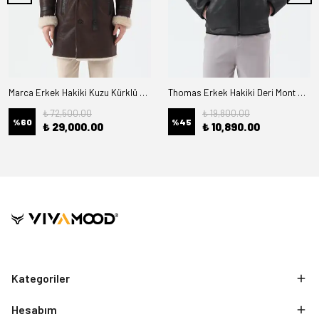
Marca Erkek Hakiki Kuzu Kürklü Deri Kaban
Thomas Erkek Hakiki Deri Mont Kürk Astarlı
₺ 72,500.00
₺ 19,800.00
%
60
%
45
₺ 29,000.00
₺ 10,890.00
Kategoriler
Hesabım