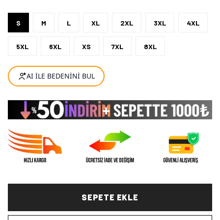
S
M
L
XL
2XL
3XL
4XL
5XL
6XL
XS
7XL
8XL
SEPETE EKLE