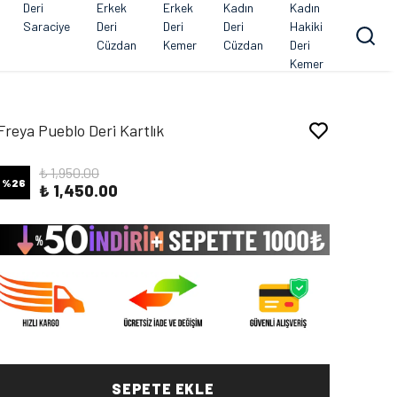
Deri
Erkek
Erkek
Kadın
Kadın
Saraciye
Deri
Deri
Deri
Hakiki
Cüzdan
Kemer
Cüzdan
Deri
Kemer
Freya Pueblo Deri Kartlık
₺ 1,950.00
%
26
₺ 1,450.00
SEPETE EKLE