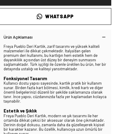
WHATSAPP
Ürün Açıklaması
Freya Pueblo Deri Kartlık, zarif tasarımı ve yüksek kaliteli
malzemeleri ile dikkat çekmektedir. İtalya’dan gelen
premium deri kullanımı, bu kartlığın hem estetik hem de
dayanıklılık açısından üst düzey bir deneyim sunmasını
sağlamaktadır. Türk işçiliği ile özenle üretilen bu ürün, her bir
detayında ustalığı ve kaliteyi yansıtmaktadır.
Fonksiyonel Tasarım
Kullanıcı dostu yapısı sayesinde, kartlık pratik bir kullanım
sunar. Birden fazla kart bölmesi, kimlik, kredi kartı ve diğer
önemli belgelerinizi düzenli bir şekilde saklamanıza olanak
tanır. İnce yapısı, cüzdanınızda fazla yer kaplamadan kolayca
taşınabilir.
Estetik ve Şıklık
Freya
Pueblo Deri Kartlık, modern ve şık tasarımı ile her
ortamda dikkat çekici bir aksesuar olarak öne çıkmaktadır.
Derinin doğal dokusu, zamanla daha da güzelleşerek kişisel
bir karakter kazanır. Bu özellik, kullanıcıya uzun ömürlü bir
kullanım sunar.