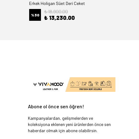
Erkek Holigan Süet Deri Ceket
Freya Pu
₺ 18,900.00
%
30
%
26
₺ 13,230.00
Abone ol önce sen öğren!
Kampanyalardan, gelişmelerden ve
koleksiyona eklenen yeni ürünlerden önce sen
haberdar olmak için abone olabilirsin.