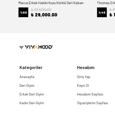
Marca Erkek Hakiki Kuzu Kürklü Deri Kaban
Thomas Erke
₺ 72,500.00
₺ 1
%
60
%
45
₺ 29,000.00
₺ 
Kategoriler
Hesabım
Anasayfa
Giriş Yap
Deri Giyim
Kayıt Ol
Erkek Deri Giyim
Hesabım Sayfası
Kadın Deri Giyim
Siparişlerim Sayfası