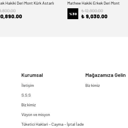
k Hakiki Deri Mont Kürk Astarlı
Mathew Hakiki Erkek Deri Mont
9,800.00
₺ 12,900.00
%
30
10,890.00
₺ 9,030.00
Kurumsal
Mağazamıza Gelin
İletişim
Biz kimiz
S.S.S
Biz kimiz
Vizyon ve misyon
Tüketici Haklari – Cayma – İptal İade