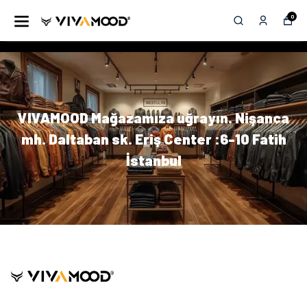
0
VIVAMOOD Mağazamıza uğrayın. Nişanca
mh. Daltaban sk. Eriş Center :6-10 Fatih
İstanbul