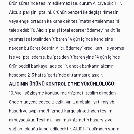
ürün süresinde teslim edilemez ise, durum Alıcı’ya bildirilir.
Alıcı, siparişin iptalini, ürünün benzeri ile değiştirilmesini
veya engel ortadan kalkana dek teslimatın ertelenmesini
talep edebilir. Alıcı siparişi iptal ederse; ödemeyi nakit ile
yapmış ise iptalinden itibaren 14 gün içinde kendisine
nakden bu ücret ödenir. Alıcı, ödemeyi kredi kartı ile yapmış
ise ve iptal ederse, bu iptalden itibaren yine 14 gün içinde
ürün bedeli bankaya iade edilir, ancak bankanın alıcının
hesabına 2-3 hafta içerisinde aktarması olasıdır.
ALICININ ÜRÜNÜ KONTROL ETME YÜKÜMLÜLÜĞÜ:
10.Alıcı, sözleşme konusu mal/hizmeti teslim almadan
önce muayene edecek; ezik, kırık, ambalajı yırtılmış vb.
hasarlı ve ayıplı mal/hizmeti kargo şirketinden teslim
almayacaktır. Teslim alınan mal/hizmetin hasarsız ve
sağlam olduğu kabul edilecektir. ALICI , Teslimden sonra