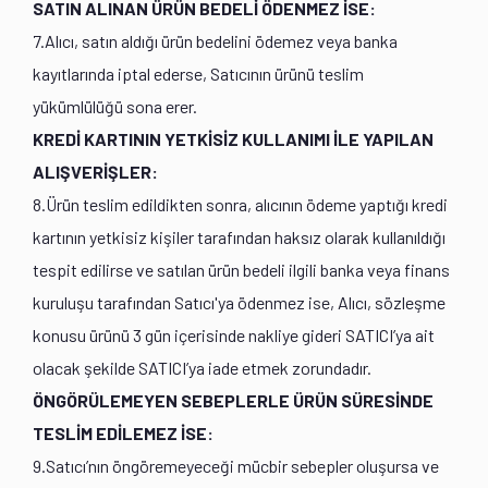
SATIN ALINAN ÜRÜN BEDELİ ÖDENMEZ İSE:
7.Alıcı, satın aldığı ürün bedelini ödemez veya banka
kayıtlarında iptal ederse, Satıcının ürünü teslim
yükümlülüğü sona erer.
KREDİ KARTININ YETKİSİZ KULLANIMI İLE YAPILAN
ALIŞVERİŞLER:
8.Ürün teslim edildikten sonra, alıcının ödeme yaptığı kredi
kartının yetkisiz kişiler tarafından haksız olarak kullanıldığı
tespit edilirse ve satılan ürün bedeli ilgili banka veya finans
kuruluşu tarafından Satıcı'ya ödenmez ise, Alıcı, sözleşme
konusu ürünü 3 gün içerisinde nakliye gideri SATICI’ya ait
olacak şekilde SATICI’ya iade etmek zorundadır.
ÖNGÖRÜLEMEYEN SEBEPLERLE ÜRÜN SÜRESİNDE
TESLİM EDİLEMEZ İSE:
9.Satıcı’nın öngöremeyeceği mücbir sebepler oluşursa ve