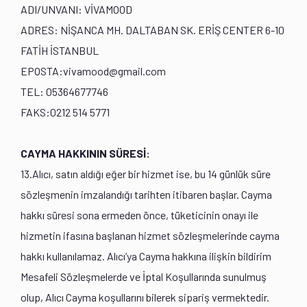
ADI/UNVANI: VİVAMOOD
ADRES: NİŞANCA MH. DALTABAN SK. ERİŞ CENTER 6-10
FATİH İSTANBUL
EPOSTA:
vivamood@gmail.com
TEL: 05364677746
FAKS:0212 514 5771
CAYMA HAKKININ SÜRESİ:
13.Alıcı, satın aldığı eğer bir hizmet ise, bu 14 günlük süre
sözleşmenin imzalandığı tarihten itibaren başlar. Cayma
hakkı süresi sona ermeden önce, tüketicinin onayı ile
hizmetin ifasına başlanan hizmet sözleşmelerinde cayma
hakkı kullanılamaz. Alıcı’ya Cayma hakkına ilişkin bildirim
Mesafeli Sözleşmelerde ve İptal Koşullarında sunulmuş
olup, Alıcı Cayma koşullarını bilerek sipariş vermektedir.