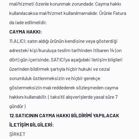
mal/hizmeti özenle korunmak zorundadır. Cayma hakkı
kullanılacaksa mal/hizmet kullanılmamalıdır. Ürünle Fatura
da iade edilmelidir.
CAYMA HAKKI:
11.ALICI; satın aldığı ürünün kendisine veya gösterdiği
adresteki kişi/kuruluşa teslim tarihinden itibaren 14 (on
dört) gün içerisinde, SATICI’ya aşağıdaki iletişim bilgileri
üzerinden bildirmek şartıyla hiçbir hukuki ve cezai
sorumluluk üstlenmeksizin ve hiçbir gerekçe
göstermeksizin malı reddederek sözleşmeden cayma
hakkını kullanabilir. ( taksitli alışverişlerde yasal süre 7
gündür )
12.SATICININ CAYMA HAKKI BİLDİRİMİ YAPILACAK
İLETİŞİM BİLGİLERİ:
ŞİRKET