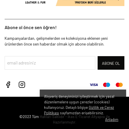
Abone ol önce sen öğren!
Kampanyalardan, gelişmelerden ve koleksiyona eklenen yeni
ürünlerden önce sen haberdar olmak için abone olabilirsin.
ABONE OL
Alışveriş deneyiminizi iyileştirmek için yasal
düzenlemelere uygun çerezler (cookies)
kullanıyoruz. Detaylı bilgiye
Gizlilik ve Çerez
Politikası
sayfamızdan erişebilirsiniz.
©2023 Tüm Hakları Saklıdır - ikas E-Ticaret
Altyapısı ile
Anladım
Hazırlanmıştır.