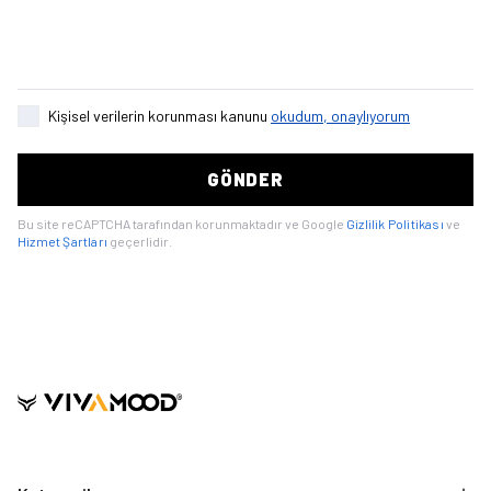
Kişisel verilerin korunması kanunu
okudum, onaylıyorum
GÖNDER
Bu site reCAPTCHA tarafından korunmaktadır ve Google
Gizlilik Politikası
ve
Hizmet Şartları
geçerlidir.