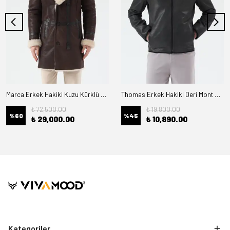
Marca Erkek Hakiki Kuzu Kürklü Deri Kaban
Thomas Erkek Hakiki Deri Mont Kürk Astarlı
₺ 72,500.00
₺ 19,800.00
%
60
%
45
₺ 29,000.00
₺ 10,890.00
Kategoriler