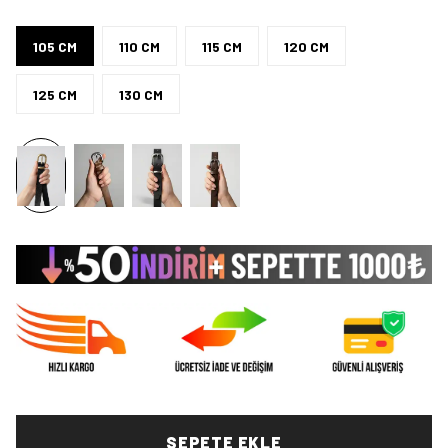
105 CM
110 CM
115 CM
120 CM
125 CM
130 CM
SEPETE EKLE