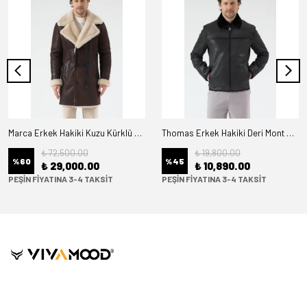
Marca Erkek Hakiki Kuzu Kürklü Deri Kaban
Thomas Erkek Hakiki Deri Mont Kürk Astarlı
₺ 72,500.00
₺ 19,800.00
%
60
%
45
₺ 29,000.00
₺ 10,890.00
PEŞİN FİYATINA 3-4 TAKSİT
PEŞİN FİYATINA 3-4 TAKSİT