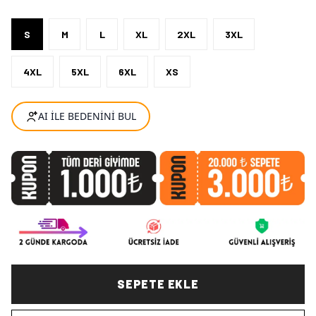
S
M
L
XL
2XL
3XL
4XL
5XL
6XL
XS
SEPETE EKLE