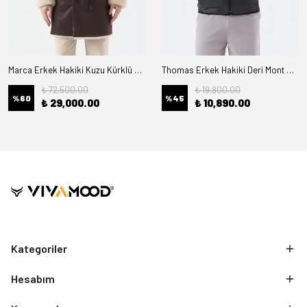
Marca Erkek Hakiki Kuzu Kürklü Deri Kaban
Thomas Erkek Hakiki Deri Mont Kürk Astarlı
₺ 72,500.00
₺ 19,800.00
%
60
%
45
₺ 29,000.00
₺ 10,890.00
Kategoriler
Hesabım