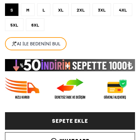
S
M
L
XL
2XL
3XL
4XL
5XL
6XL
SEPETE EKLE