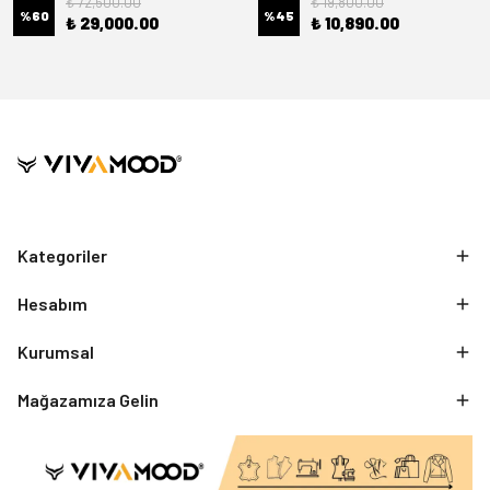
₺ 72,500.00
₺ 19,800.00
%
60
%
45
₺ 29,000.00
₺ 10,890.00
Kategoriler
Hesabım
Kurumsal
Mağazamıza Gelin