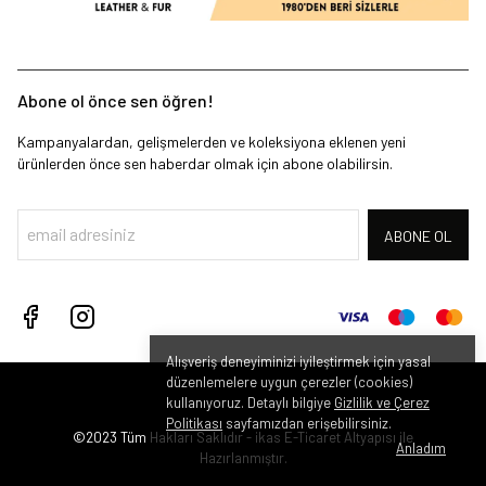
Abone ol önce sen öğren!
Kampanyalardan, gelişmelerden ve koleksiyona eklenen yeni
ürünlerden önce sen haberdar olmak için abone olabilirsin.
ABONE OL
Alışveriş deneyiminizi iyileştirmek için yasal
düzenlemelere uygun çerezler (cookies)
kullanıyoruz. Detaylı bilgiye
Gizlilik ve Çerez
Politikası
sayfamızdan erişebilirsiniz.
©2023 Tüm Hakları Saklıdır - ikas E-Ticaret
Altyapısı ile
Anladım
Hazırlanmıştır.