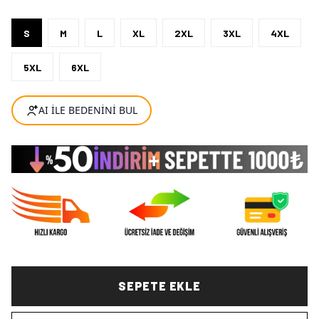
S
M
L
XL
2XL
3XL
4XL
5XL
6XL
SEPETE EKLE