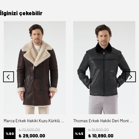
İlginizi çekebilir
Marca Erkek Hakiki Kuzu Kürklü Deri Kaban
Thomas Erkek Hakiki Deri Mont Kürk Astarlı
₺ 72,500.00
₺ 19,800.00
%
60
%
45
₺ 29,000.00
₺ 10,890.00