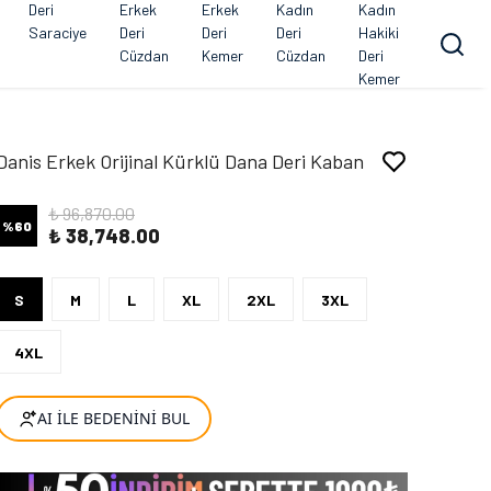
Deri
Erkek
Erkek
Kadın
Kadın
Saraciye
Deri
Deri
Deri
Hakiki
Cüzdan
Kemer
Cüzdan
Deri
Kemer
Danis Erkek Orijinal Kürklü Dana Deri Kaban
₺ 96,870.00
%
60
₺ 38,748.00
S
M
L
XL
2XL
3XL
4XL