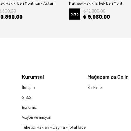
k Hakiki Deri Mont Kürk Astarlı
Mathew Hakiki Erkek Deri Mont
9,800.00
₺ 12,900.00
%
30
10,890.00
₺ 9,030.00
Kurumsal
Mağazamıza Gelin
İletişim
Biz kimiz
S.S.S
Biz kimiz
Vizyon ve misyon
Tüketici Haklari – Cayma – İptal İade