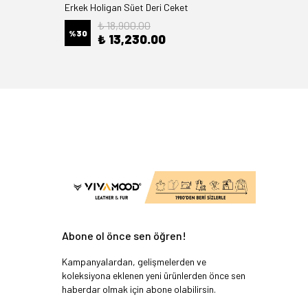
Erkek Holigan Süet Deri Ceket
Freya Pu
₺ 18,900.00
%
30
%
26
₺ 13,230.00
Abone ol önce sen öğren!
Kampanyalardan, gelişmelerden ve
koleksiyona eklenen yeni ürünlerden önce sen
haberdar olmak için abone olabilirsin.