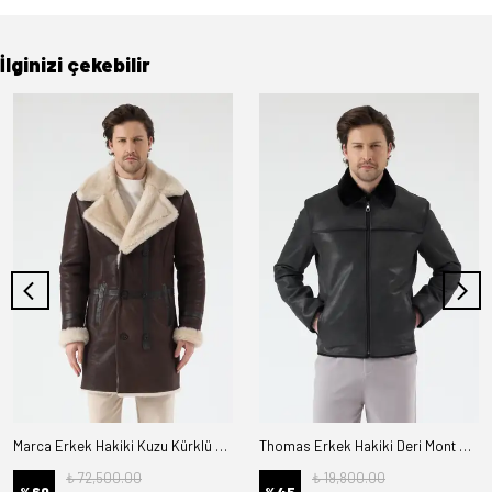
İlginizi çekebilir
Marca Erkek Hakiki Kuzu Kürklü Deri Kaban
Thomas Erkek Hakiki Deri Mont Kürk Astarlı
₺ 72,500.00
₺ 19,800.00
%
60
%
45