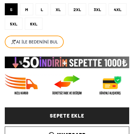
S
M
L
XL
2XL
3XL
4XL
5XL
6XL
SEPETE EKLE