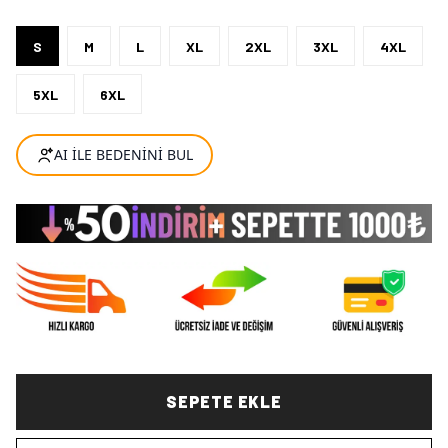
S
M
L
XL
2XL
3XL
4XL
5XL
6XL
SEPETE EKLE