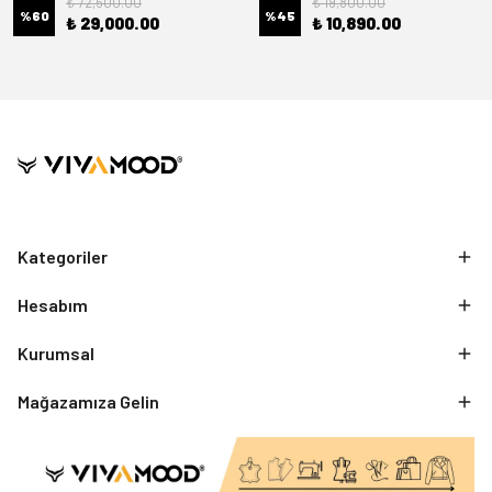
₺ 72,500.00
₺ 19,800.00
%
60
%
45
₺ 29,000.00
₺ 10,890.00
Kategoriler
Hesabım
Kurumsal
Mağazamıza Gelin