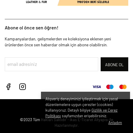
Abone ol önce sen öğren!
Kampanyalardan, gelişmelerden ve koleksiyona eklenen yeni
ürünlerden önce sen haberdar olmak için abone olabilirsin.
ABONE OL
Alışveriş deneyiminizi iyileştirmek için yasal
düzenlemelere uygun çerezler (cookies)
kullanıyoruz. Detaylı bilgiye
Gizlilik ve Çerez
Politikası
sayfamızdan erişebilirsiniz.
©2023 Tüm Hakları Saklıdır - ikas E-Ticaret
Altyapısı ile
Anladım
Hazırlanmıştır.