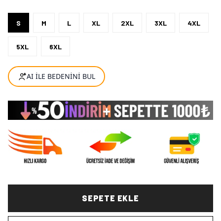
S
M
L
XL
2XL
3XL
4XL
5XL
6XL
SEPETE EKLE