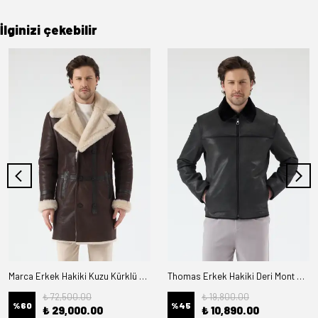
İlginizi çekebilir
Marca Erkek Hakiki Kuzu Kürklü Deri Kaban
Thomas Erkek Hakiki Deri Mont Kürk Astarlı
₺ 72,500.00
₺ 19,800.00
%
60
%
45
₺ 29,000.00
₺ 10,890.00