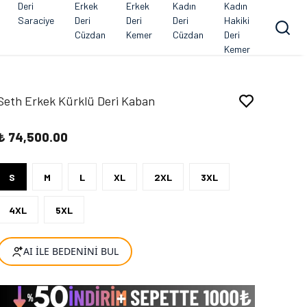
Deri
Erkek
Erkek
Kadın
Kadın
Saraciye
Deri
Deri
Deri
Hakiki
Cüzdan
Kemer
Cüzdan
Deri
Kemer
Seth Erkek Kürklü Deri Kaban
₺ 74,500.00
S
M
L
XL
2XL
3XL
4XL
5XL