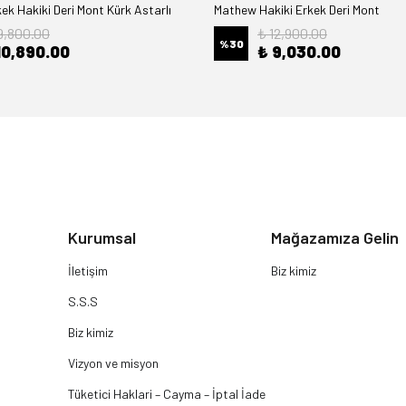
k Hakiki Deri Mont Kürk Astarlı
Mathew Hakiki Erkek Deri Mont
9,800.00
₺ 12,900.00
%
30
10,890.00
₺ 9,030.00
Kurumsal
Mağazamıza Gelin
İletişim
Biz kimiz
S.S.S
Biz kimiz
Vizyon ve misyon
Tüketici Haklari – Cayma – İptal İade