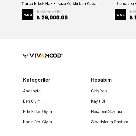
Marca Erkek Hakiki Kuzu Kürklü Deri Kaban
Thomas Erke
₺ 72,500.00
₺ 1
%
60
%
45
₺ 29,000.00
₺ 
Kategoriler
Hesabım
Anasayfa
Giriş Yap
Deri Giyim
Kayıt Ol
Erkek Deri Giyim
Hesabım Sayfası
Kadın Deri Giyim
Siparişlerim Sayfası