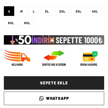
S
M
L
XL
2XL
3XL
4XL
5XL
6XL
SEPETE EKLE
WHATSAPP