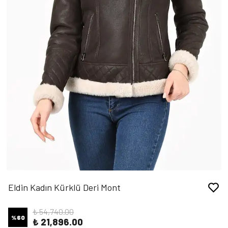
Eldin Kadın Kürklü Deri Mont
₺ 54,740.00
%
60
₺ 21,896.00