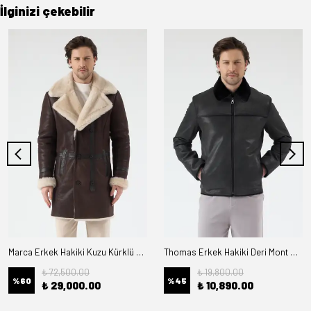
İlginizi çekebilir
Marca Erkek Hakiki Kuzu Kürklü Deri Kaban
Thomas Erkek Hakiki Deri Mont Kürk Astarlı
₺ 72,500.00
₺ 19,800.00
%
60
%
45
₺ 29,000.00
₺ 10,890.00