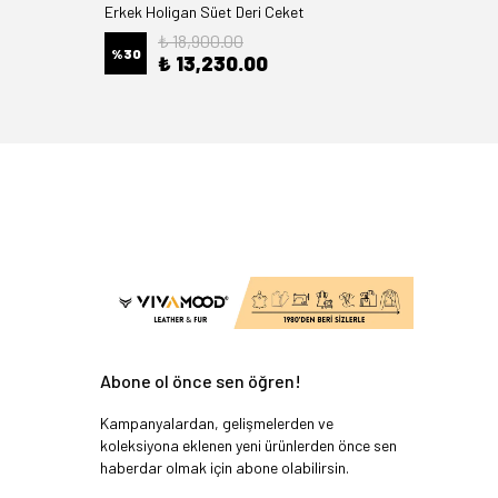
Erkek Holigan Süet Deri Ceket
Freya Pu
₺ 18,900.00
%
30
%
26
₺ 13,230.00
Abone ol önce sen öğren!
Kampanyalardan, gelişmelerden ve
koleksiyona eklenen yeni ürünlerden önce sen
haberdar olmak için abone olabilirsin.