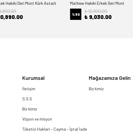
k Hakiki Deri Mont Kürk Astarlı
Mathew Hakiki Erkek Deri Mont
9,800.00
₺ 12,900.00
%
30
10,890.00
₺ 9,030.00
Kurumsal
Mağazamıza Gelin
İletişim
Biz kimiz
S.S.S
Biz kimiz
Vizyon ve misyon
Tüketici Haklari – Cayma – İptal İade