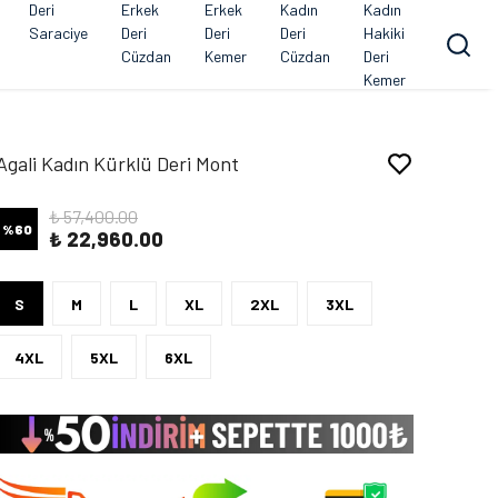
Deri
Erkek
Erkek
Kadın
Kadın
Saraciye
Deri
Deri
Deri
Hakiki
Cüzdan
Kemer
Cüzdan
Deri
Kemer
Agali Kadın Kürklü Deri Mont
₺ 57,400.00
%
60
₺ 22,960.00
S
M
L
XL
2XL
3XL
4XL
5XL
6XL