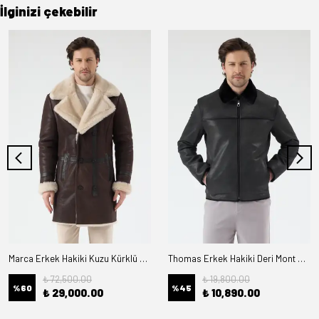
İlginizi çekebilir
Marca Erkek Hakiki Kuzu Kürklü Deri Kaban
Thomas Erkek Hakiki Deri Mont Kürk Astarlı
₺ 72,500.00
₺ 19,800.00
%
60
%
45
₺ 29,000.00
₺ 10,890.00