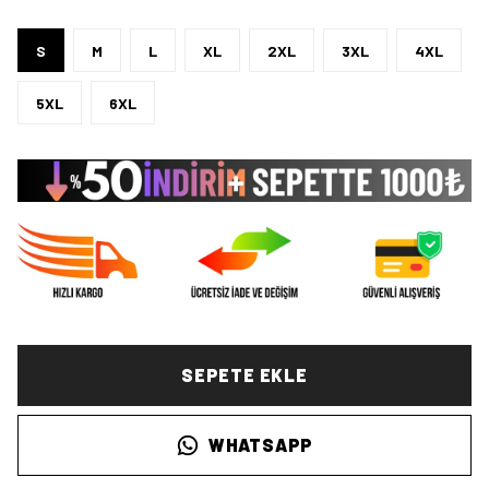
S
M
L
XL
2XL
3XL
4XL
5XL
6XL
SEPETE EKLE
WHATSAPP