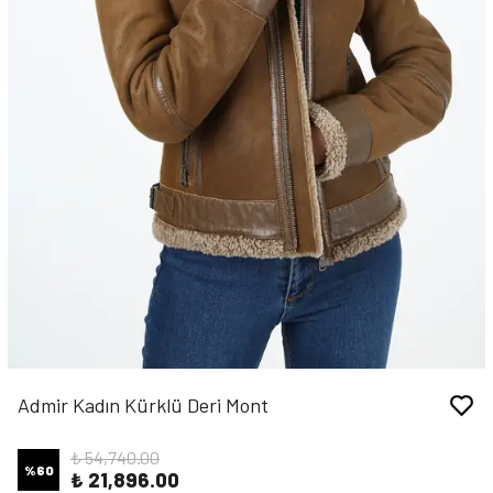
Admir Kadın Kürklü Deri Mont
₺ 54,740.00
%
60
₺ 21,896.00