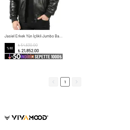
Jasiel Erkek Yün İçlikli Jumbo Baskılı Kuzu Deri Mont
₺ 54,630.00
%
60
₺ 21,852.00
1