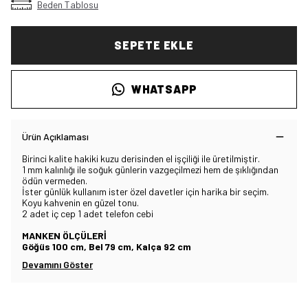
Beden Tablosu
SEPETE EKLE
WHATSAPP
Ürün Açıklaması
Birinci kalite hakiki kuzu derisinden el işçiliği ile üretilmiştir.
1 mm kalınlığı ile soğuk günlerin vazgeçilmezi hem de şıklığından
ödün vermeden.
İster günlük kullanım ister özel davetler için harika bir seçim.
Koyu kahvenin en güzel tonu.
2 adet iç cep 1 adet telefon cebi
MANKEN ÖLÇÜLERİ
Göğüs 100 cm, Bel 79 cm, Kalça 92 cm
Devamını Göster