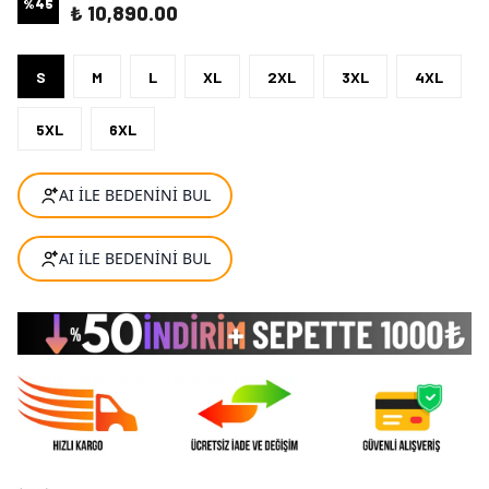
%
45
₺ 10,890.00
S
M
L
XL
2XL
3XL
4XL
5XL
6XL