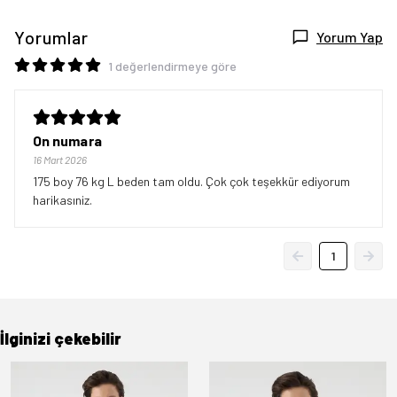
Yorumlar
Yorum Yap
1 değerlendirmeye göre
On numara
16 Mart 2026
175 boy 76 kg L beden tam oldu. Çok çok teşekkür ediyorum
harikasıniz.
1
İlginizi çekebilir