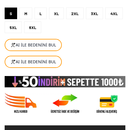
S
M
L
XL
2XL
3XL
4XL
5XL
6XL