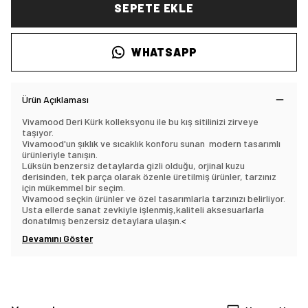
SEPETE EKLE
WHATSAPP
Ürün Açıklaması
Vivamood Deri Kürk kolleksyonu ile bu kış sitilinizi zirveye
taşıyor.
Vivamood'un şıklık ve sıcaklık konforu sunan modern tasarımlı
ürünleriyle tanışın.
Lüksün benzersiz detaylarda gizli olduğu, orjinal kuzu
derisinden, tek parça olarak özenle üretilmiş ürünler, tarzınız
için mükemmel bir seçim.
Vivamood seçkin ürünler ve özel tasarımlarla tarzınızı belirliyor.
Usta ellerde sanat zevkiyle işlenmiş,kaliteli aksesuarlarla
donatılmış benzersiz detaylara ulaşın.
<
Devamını Göster